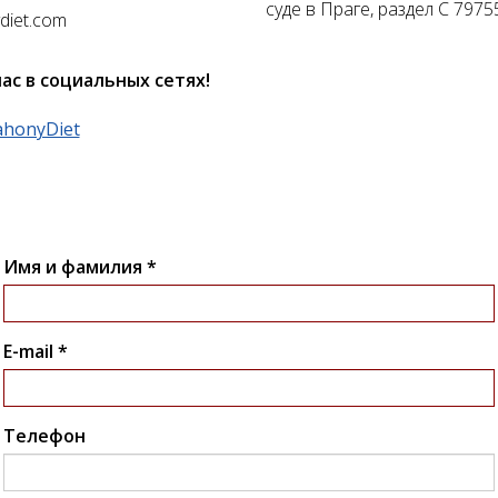
суде в Праге, раздел C 7975
diet.com
ас в социальных сетях!
honyDiet
Имя и фамилия *
E-mail *
Телефон