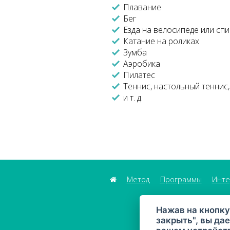
Плавание
Бег
Езда на велосипеде или спи
Катание на роликах
Зумба
Аэробика
Пилатес
Теннис, настольный теннис
и т. д.
Метод
Программы
Инте
Нажав на кнопку
закрыть", вы дае