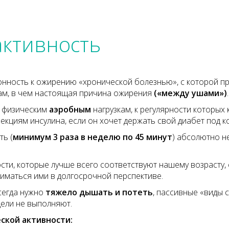
активность
нность к ожирению «хронической болезнью», с которой пр
ам, в чем настоящая причина ожирения
(«между ушами»)
.
е физическим
аэробным
нагрузкам, к регулярности которых 
ъекциям инсулина, если он хочет держать свой диабет под к
ть (
минимум 3 раза в неделю по 45 минут
) абсолютно н
ти, которые лучше всего соответствуют нашему возрасту,
иматься ими в долгосрочной перспективе.
сегда нужно
тяжело дышать и потеть
, пассивные «виды с
цели не выполняют.
кой активности: