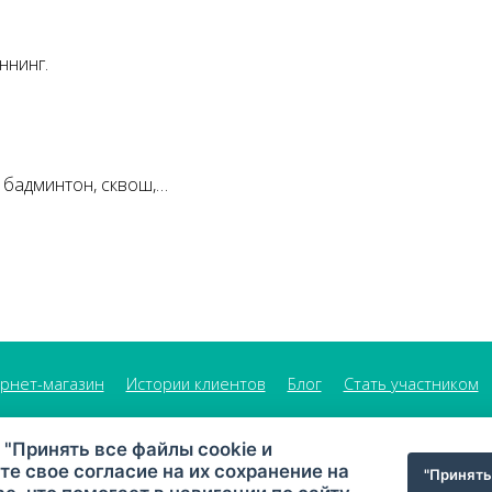
ннинг.
, бадминтон, сквош,…
рнет-магазин
Истории клиентов
Блог
Стать участником
 "Принять все файлы cookie и
те свое согласие на их сохранение на
"Принять