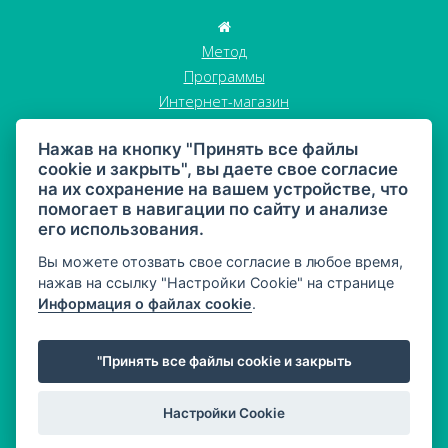
Метод
Программы
Интернет-магазин
Истории клиентов
Нажав на кнопку "Принять все файлы
Блог
cookie и закрыть", вы даете свое согласие
Стать участником
на их сохранение на вашем устройстве, что
Контакты
помогает в навигации по сайту и анализе
GDPR
его использования.
Торговые условия
Вы можете отозвать свое согласие в любое время,
нажав на ссылку "Настройки Cookie" на странице
Информация о файлах cookie
.
"Принять все файлы cookie и закрыть
Карта сайта
© 2026 MAHONY DIET
Настройки Cookie
Web:
Crespo