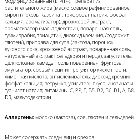
модифицированный (Е1414), препарат из
растительного жира (масло соевое рафинированное,
сироп глюкозы, казеинат, трифосфат натрия, фосфат
кальция, ароматизатор); дрожжевой экстракт,
ароматизатор (мальтодекстрин, поваренная соль,
гуммиарабик, триацетин, диоксид кремния, /содержит
глютен/), приправа для супа (лактоза, порошок
лукового сока, дрожжевой экстракт, поваренная соль,
натуральный экстракт сельдерея и перца), загуститель:
целлюлозная камедь. ; соль поваренная, фруктоза,
эмульгатор: соевый лецитин; регулятор кислотности:
лимонная кислота; антислеживатель: диоксид кремния,
фосфат кальция; петрушка, усилитель вкуса: инозинат и
гуанилат натрия; витамины: С, РР, Е, В5, В2, В6, В1, А, В8,
D3, мальтодекстрин.
Аллергены:
молоко (лактоза), соя, глютен и сельдерей.
Может содержать следы яиц и орехов.