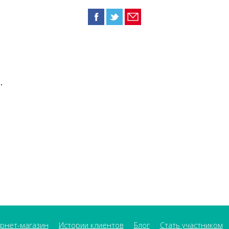
.
рнет-магазин
Истории клиентов
Блог
Стать участником