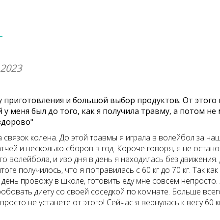
Т
 2023
у приготовления и большой выбор продуктов. От этого 
й у меня был до того, как я получила травму, а потом не
здорово"
 связок колена. До этой травмы я играла в волейбол за на
тчей и несколько сборов в год. Короче говоря, я не остан
о волейбола, и изо дня в день я находилась без движения.
тоге получилось, что я поправилась с 60 кг до 70 кг. Так как
ь день провожу в школе, готовить еду мне совсем непросто
обовать диету со своей соседкой по комнате. Больше все
росто не устанете от этого! Сейчас я вернулась к весу 60 к