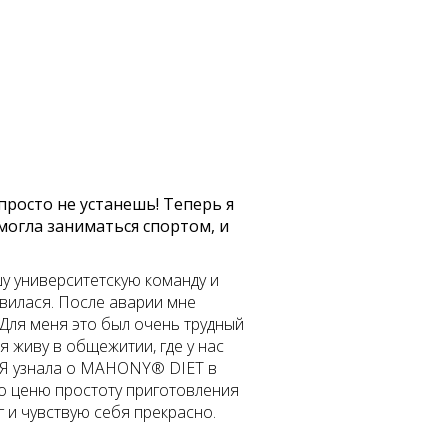
просто не устанешь! Теперь я
 могла заниматься спортом, и
шу университетскую команду и
овилася. После аварии мне
 Для меня это был очень трудный
 я живу в общежитии, где у нас
. Я узнала о MAHONY® DIET в
го ценю простоту приготовления
г и чувствую себя прекрасно.