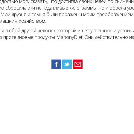
ордостью могу сказать, что достигла своих целей по сниж
ко сбросила эти неподатливые килограммы, но и обрела уве
Мои друзья и семья были поражены моим преображением и
машним хозяйством.
 или любой другой человек, который ищет успешное и усто
ю протеиновые продукты MahonyDiet. Они действительно и
.