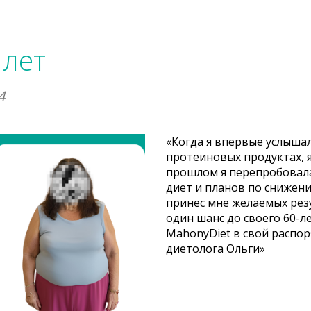
 лет
4
«Когда я впервые услышал
протеиновых продуктах, я
прошлом я перепробовала
диет и планов по снижени
принес мне желаемых рез
один шанс до своего 60-л
MahonyDiet в свой распо
диетолога Ольги»