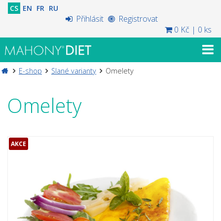
CS
EN
FR
RU
Přihlásit
Registrovat
0 Kč
|
0 ks
E-shop
Slané varianty
Omelety
Omelety
AKCE