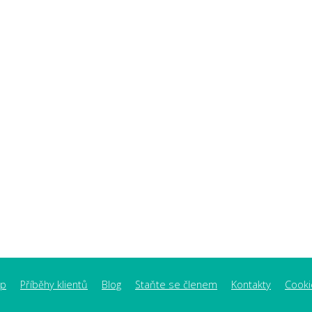
op
Příběhy klientů
Blog
Staňte se členem
Kontakty
Cooki