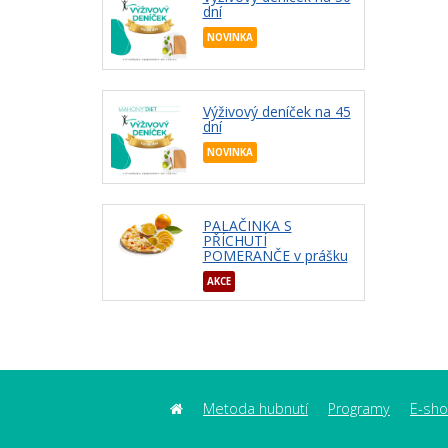
dní
NOVINKA
Výživový deníček na 45
dní
NOVINKA
PALAČINKA S
PŘÍCHUTÍ
POMERANČE v prášku
AKCE
Metoda hubnutí
Programy
E-sh