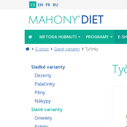
CS
EN
FR
RU
METODA HUBNUTÍ
PROGRAMY
E-S
E-shop
Slané varianty
Tyčinky
Ty
Sladké varianty
Dezerty
Palačinky
Pěny
Nákypy
Slané varianty
Omelety
Krémy