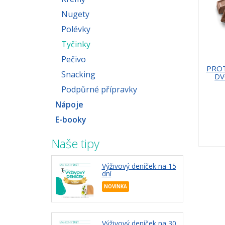
Nugety
Polévky
Tyčinky
Pečivo
PROT
Snacking
DV
Podpůrné přípravky
Nápoje
E-booky
Naše tipy
Výživový deníček na 15
dní
NOVINKA
Výživový deníček na 30