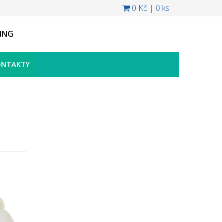
0 Kč
|
0 ks
ING
ONTAKTY