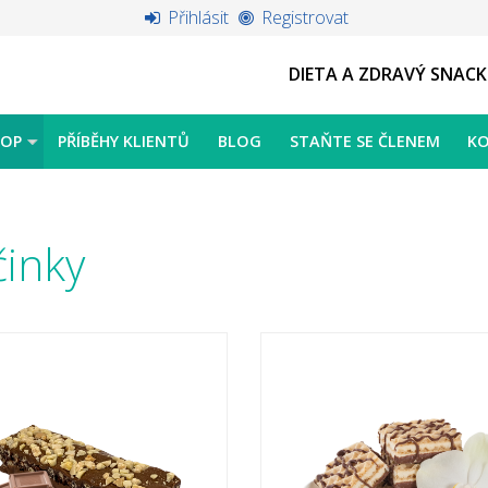
Přihlásit
Registrovat
DIETA A ZDRAVÝ SNACK
HOP
PŘÍBĚHY KLIENTŮ
BLOG
STAŇTE SE ČLENEM
K
činky