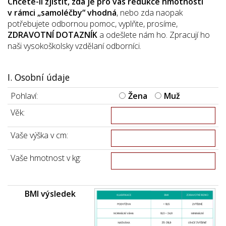
Chcete-li zjistit, zda je pro vás redukce hmotnosti
v rámci „samoléčby“ vhodná
, nebo zda naopak
potřebujete odbornou pomoc, vyplňte, prosíme,
ZDRAVOTNÍ DOTAZNÍK
a odešlete nám ho. Zpracují ho
naši vysokoškolsky vzdělaní odborníci.
I. Osobní údaje
Pohlaví:
Žena
Muž
Věk:
Vaše výška v cm:
Vaše hmotnost v kg:
BMI výsledek