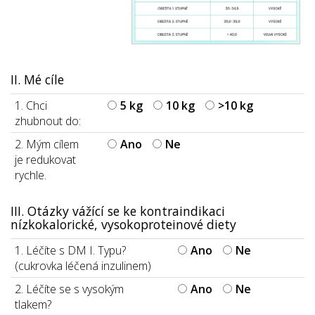
II. Mé cíle
1. Chci
5 kg
10 kg
>10 kg
zhubnout do:
2. Mým cílem
Ano
Ne
je redukovat
rychle.
III. Otázky vážící se ke kontraindikaci
nízkokalorické, vysokoproteinové diety
1. Léčíte s DM I. Typu?
Ano
Ne
(cukrovka léčená inzulinem)
2. Léčíte se s vysokým
Ano
Ne
tlakem?