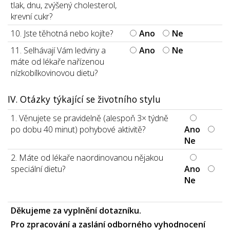
tlak, dnu, zvýšený cholesterol,
krevní cukr?
10. Jste těhotná nebo kojíte?
Ano
Ne
11. Selhávají Vám ledviny a
Ano
Ne
máte od lékaře nařízenou
nízkobílkovinovou dietu?
IV. Otázky týkající se životního stylu
1. Věnujete se pravidelně (alespoň 3× týdně
po dobu 40 minut) pohybové aktivitě?
Ano
Ne
2. Máte od lékaře naordinovanou nějakou
speciální dietu?
Ano
Ne
Děkujeme za vyplnění dotazníku.
Pro zpracování a zaslání odborného vyhodnocení