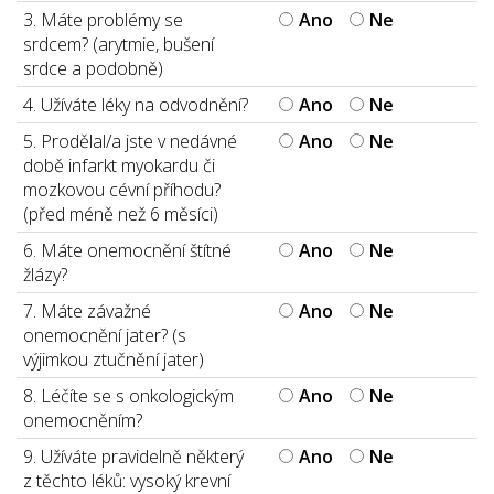
3. Máte problémy se
Ano
Ne
srdcem? (arytmie, bušení
srdce a podobně)
4. Užíváte léky na odvodnění?
Ano
Ne
5. Prodělal/a jste v nedávné
Ano
Ne
době infarkt myokardu či
mozkovou cévní příhodu?
(před méně než 6 měsíci)
6. Máte onemocnění štítné
Ano
Ne
žlázy?
7. Máte závažné
Ano
Ne
onemocnění jater? (s
výjimkou ztučnění jater)
8. Léčíte se s onkologickým
Ano
Ne
onemocněním?
9. Užíváte pravidelně některý
Ano
Ne
z těchto léků: vysoký krevní