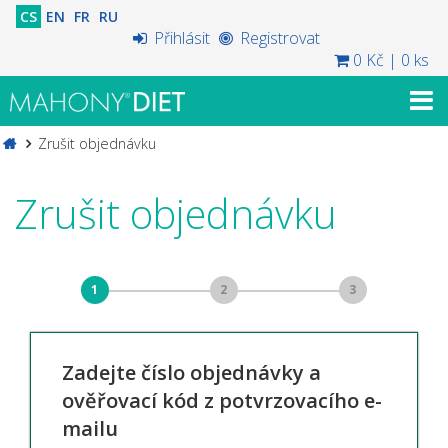
CS
EN
FR
RU
Přihlásit
Registrovat
0 Kč
|
0 ks
Zrušit objednávku
Zrušit objednávku
1
2
3
Zadejte číslo objednávky a
ověřovací kód z potvrzovacího e-
mailu