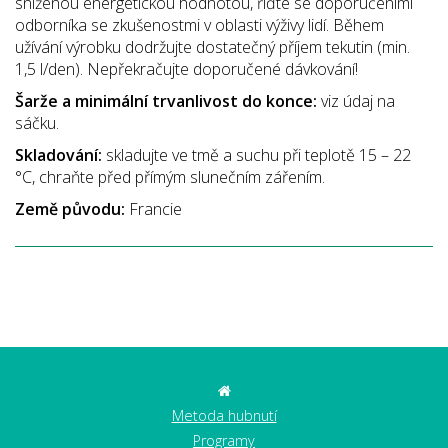
sníženou energetickou hodnotou, řiďte se doporučeními
odborníka se zkušenostmi v oblasti výživy lidí. Během
užívání výrobku dodržujte dostatečný příjem tekutin (min.
1,5 l/den). Nepřekračujte doporučené dávkování!
Šarže a minimální trvanlivost do konce:
viz údaj na
sáčku.
Skladování:
skladujte ve tmě a suchu při teplotě 15 – 22
°C, chraňte před přímým slunečním zářením.
Země původu:
Francie
Metoda hubnutí
Programy