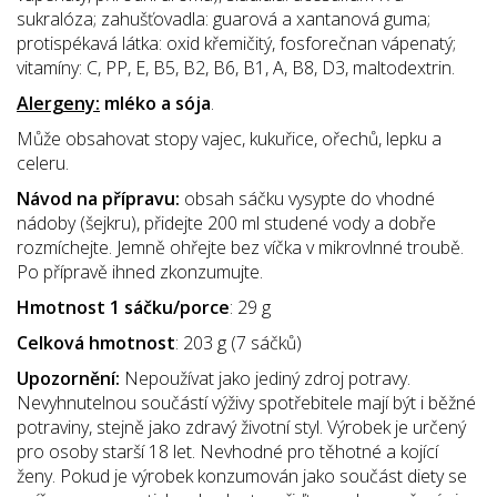
sukralóza; zahušťovadla: guarová a xantanová guma;
protispékavá látka: oxid křemičitý, fosforečnan vápenatý;
vitamíny: C, PP, E, B5, B2, B6, B1, A, B8, D3, maltodextrin.
Alergeny:
mléko a sója
.
Může obsahovat stopy vajec, kukuřice, ořechů, lepku a
celeru.
Návod na přípravu:
obsah sáčku vysypte do vhodné
nádoby (šejkru), přidejte 200 ml studené vody a dobře
rozmíchejte. Jemně ohřejte bez víčka v mikrovlnné troubě.
Po přípravě ihned zkonzumujte.
Hmotnost 1 sáčku/porce
: 29 g
Celková hmotnost
: 203 g (7 sáčků)
Upozornění:
Nepoužívat jako jediný zdroj potravy.
Nevyhnutelnou součástí výživy spotřebitele mají být i běžné
potraviny, stejně jako zdravý životní styl. Výrobek je určený
pro osoby starší 18 let. Nevhodné pro těhotné a kojící
ženy. Pokud je výrobek konzumován jako součást diety se