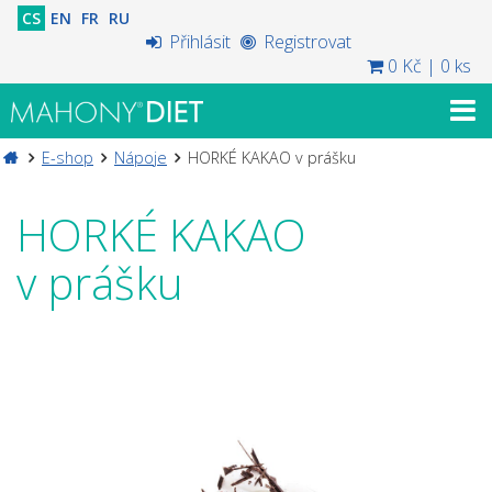
CS
EN
FR
RU
Přihlásit
Registrovat
0 Kč
|
0 ks
E-shop
Nápoje
HORKÉ KAKAO v prášku
HORKÉ KAKAO
v prášku