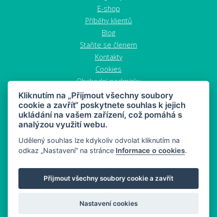
E-shop
Příběhy klientů
Blog
Staňte se členem
Kontakty
Cookies
Obchodní podmínky
Zrušit objednávku
Kliknutím na „Přijmout všechny soubory
cookie a zavřít“ poskytnete souhlas k jejich
ukládání na vašem zařízení, což pomáhá s
analýzou využití webu.
Udělený souhlas lze kdykoliv odvolat kliknutím na
odkaz „Nastavení“ na stránce
Informace o cookies
.
MAHONY DIET - dieta a zdravý snacking
Přijmout všechny soubory cookie a zavřít
Mapa stránek
© 2026 MAHONY DIET
Nastavení cookies
Web:
Crespo