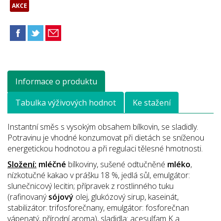
AKCE
Informace o produktu
Tabulka výživových hodnot
Ke stažení
Instantní směs s vysokým obsahem bílkovin, se sladidly.
Potravinu je vhodné konzumovat při dietách se sníženou
energetickou hodnotou a při regulaci tělesné hmotnosti.
Složení:
mléčné
bílkoviny, sušené odtučněné
mléko
,
nízkotučné kakao v prášku 18 %, jedlá sůl, emulgátor:
slunečnicový lecitin; přípravek z rostlinného tuku
(rafinovaný
sójový
olej, glukózový sirup, kaseinát,
stabilizátor: trifosforečnany, emulgátor: fosforečnan
vápenatý, přírodní aroma), sladidla: acesulfam K a