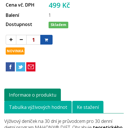
499 Kč
Cena vč. DPH
Balení
1
Dostupnost
Skladem
NOVINKA
Informace o produktu
Tabulka výživových hodnot
Ke stažení
Výživový deníček na 30 dní je průvodcem pro 30 denní
dietní program MAHONY® DIET. Obsahuje
teoretického