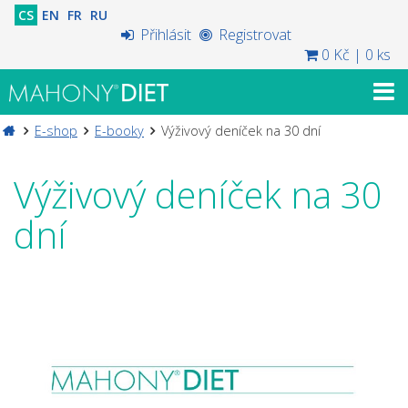
CS
EN
FR
RU
Přihlásit
Registrovat
0 Kč
|
0 ks
E-shop
E-booky
Výživový deníček na 30 dní
Výživový deníček na 30
dní