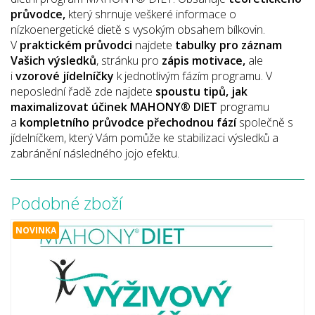
průvodce,
který shrnuje veškeré informace o
nízkoenergetické dietě s vysokým obsahem bílkovin.
V
praktickém průvodci
najdete
tabulky pro záznam
Vašich výsledků
, stránku pro
zápis motivace,
ale
i
vzorové jídelníčky
k jednotlivým fázím programu. V
neposlední řadě zde najdete
spoustu tipů, jak
maximalizovat účinek
MAHONY® DIET
programu
a
kompletního průvodce přechodnou fází
společně s
jídelníčkem, který Vám pomůže ke stabilizaci výsledků a
zabránění následného jojo efektu.
Podobné zboží
NOVINKA