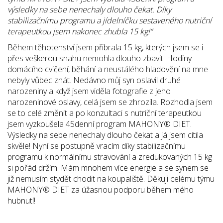
výsledky na sebe nenechaly dlouho čekat. Díky
stabilizačnímu programu a jídelníčku sestaveného nutriční
terapeutkou jsem nakonec zhubla 15 kg!“
Během těhotenství jsem přibrala 15 kg, kterých jsem se i
přes veškerou snahu nemohla dlouho zbavit. Hodiny
domácího cvičení, běhání a neustálého hladovění na mne
nebyly vůbec znát.
Nedávno můj syn oslavil druhé
narozeniny a když jsem viděla fotografie z jeho
narozeninové oslavy, celá jsem se zhrozila. Rozhodla jsem
se to celé změnit a po konzultaci s nutriční terapeutkou
jsem vyzkoušela 45denní program MAHONY® DIET.
Výsledky na sebe nenechaly dlouho čekat a já jsem cítila
skvěle! Nyní se postupně vracím díky stabilizačnímu
programu k normálnímu stravování a zredukovaných 15 kg
si pořád držím. Mám mnohem více energie a se synem se
již nemusím stydět chodit na koupaliště. Děkuji celému týmu
MAHONY® DIET za úžasnou podporu během mého
hubnutí!