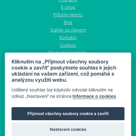
E-shop
Příběhy klientů
Blog
Staňte se členem
Kontakty
Cookies
Obchodní podmínky
Zrušit objednávku
Kliknutím na „Přijmout všechny soubory
cookie a zavřít“ poskytnete souhlas k jejich
ukládání na vašem zařízení, což pomáhá s
analýzou využití webu.
Udělený souhlas lze kdykoliv odvolat kliknutím na
odkaz „Nastavení“ na stránce
Informace o cookies
.
MAHONY DIET - dieta a zdravý snacking
Přijmout všechny soubory cookie a zavřít
Mapa stránek
© 2026 MAHONY DIET
Nastavení cookies
Web:
Crespo