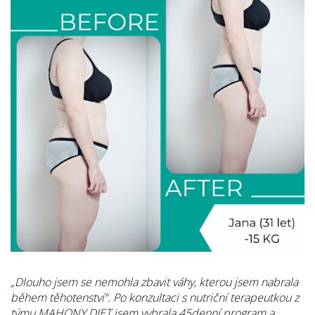
„Dlouho jsem se nemohla zbavit váhy, kterou jsem nabrala
během těhotenství“. Po konzultaci s nutriční terapeutkou z
týmu MAHONY DIET jsem vybrala 45denní program a