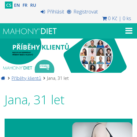
CS
EN
FR
RU
Přihlásit
Registrovat
0 Kč
|
0 ks
Příběhy klientů
Jana, 31 let
Jana, 31 let