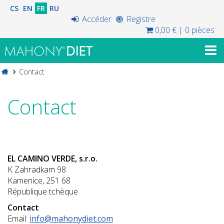
CS
EN
FR
RU
Accéder
Registre
0,00 €
|
0 pièces
Contact
Contact
EL CAMINO VERDE, s.r.o.
K Zahradkam 98
Kamenice, 251 68
République tchèque
Contact
Email:
info@mahonydiet.com