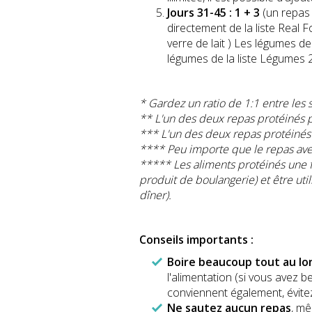
Jours 31-45 : 1 + 3
(un repas 
directement de la liste Real
verre de lait ) Les légumes de
légumes de la liste Légumes 2 
* Gardez un ratio de 1:1 entre les 
** L'un des deux repas proté
in
és 
*** L'un des deux repas proté
in
és
**** Peu importe que le repas av
***** Les aliments proté
in
és une 
produit de boulangerie) et
ê
tre util
d
îner).
Conseils importants
:
Boire beaucoup tout au lo
l'alimentation (si vous avez b
conviennent également, évitez
Ne sautez aucun repas
, mê