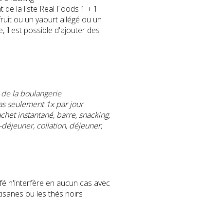
e la liste Real Foods 1 + 1
uit ou un yaourt allégé ou un
 il est possible d'ajouter des
 de la boulangerie
cas seulement 1x par jour
achet instantan
é, barre, snacking,
déjeuner, collation, déjeuner,
afé n'interfère en aucun cas avec
 tisanes ou les thés noirs