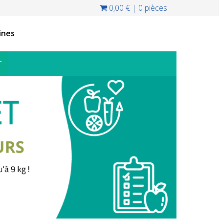
0,00 €
|
0 pièces
ines
T