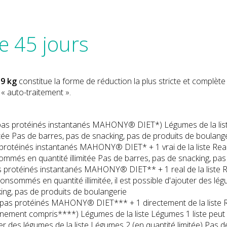
 45 jours
9 kg
constitue la forme de réduction la plus stricte et complète 
« auto-traitement ».
pas protéinés instantanés MAHONY® DIET*) Légumes de la list
tée Pas de barres, pas de snacking, pas de produits de boulang
 protéinés instantanés MAHONY® DIET* + 1 vrai de la liste Real
mmés en quantité illimitée Pas de barres, pas de snacking, pas
s protéinés instantanés MAHONY® DIET** + 1 real de la liste R
nsommés en quantité illimitée, il est possible d'ajouter des lég
king, pas de produits de boulangerie
pas protéinés MAHONY® DIET*** + 1 directement de la liste Re
gnement compris****) Légumes de la liste Légumes 1 liste peu
outer des légumes de la liste Légumes 2 (en quantité limitée) Pas 