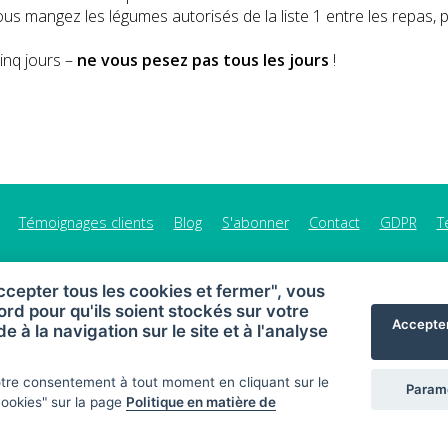
ous mangez les légumes autorisés de la liste 1 entre les repas,
cinq jours –
ne vous pesez pas tous les jours
!
Témoignages clients
Blog
S'abonner
Contact
GDPR
T
ccepter tous les cookies et fermer", vous
rd pour qu'ils soient stockés sur votre
Accepter
de à la navigation sur le site et à l'analyse
MAHONY DIET - régime et collations saines
Plan du site
otre consentement à tout moment en cliquant sur le
Paramè
cookies" sur la page
Politique en matière de
© 2026 MAHONY DIET
Web:
Crespo