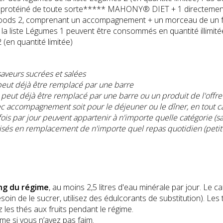
protéiné de toute sorte***** MAHONY® DIET + 1 directement d
 Foods 2, comprenant un accompagnement + un morceau de un fr
 la liste Légumes 1 peuvent être consommés en quantité illimitée,
(en quantité limitée)
saveurs sucrées et salé
es
peut dé
j
à être remplacé par une barre
 peut dé
j
à être remplacé par une barre ou un produit de l'offre
ec accompagnement soit pour le déjeuner ou le d
î
ner, en tout 
fois par jour peuvent appartenir
à
n'importe quelle cat
é
gorie (s
is
és en remplacement de n'importe quel repas quotidien (petit-
ng du régime
, au moins 2,5 litres d'eau minérale par jour. Le c
esoin de le sucrer, utilisez des édulcorants de substitution). Les
 les thés aux fruits pendant le régime.
me si vous n’avez pas faim.