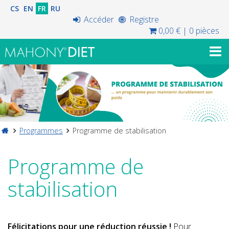
CS
EN
FR
RU
Accéder
Registre
0,00 €
|
0 pièces
Programmes
Programme de stabilisation
Programme de
stabilisation
F
élicitations pour une réduction ré
ussie
!
Pour