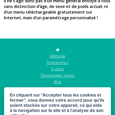
Il ne s
’
agit donc pas d
’un menu g
é
n
éral envoyé à tous
sans distinction d’âge, de sexe et de poids actuel, ni
d
’un menu t
é
l
échargeable gratuitement sur
Internet, mais d
’
un param
étrage personnalisé
!
Méthode
Programmes
E-shop
Témoignages clients
Blog
S'abonner
Contact
En cliquant sur "Accepter tous les cookies et
fermer", vous donnez votre accord pour qu'ils
GDPR
soient stockés sur votre appareil, ce qui aide
Termes et conditions
à la navigation sur le site et à l'analyse de son
Annuler la commande