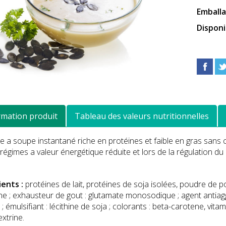
Emball
Disponi
rmation produit
Tableau des valeurs nutritionnelles
 a soupe instantané riche en protéines et faible en gras sans 
 régimes a valeur énergétique réduite et lors de la régulation du
ients :
protéines de lait, protéines de soja isolées, poudre de p
e ; exhausteur de gout : glutamate monosodique ; agent antiagg
; émulsifiant : lécithine de soja ; colorants : beta-carotene, vitam
xtrine.