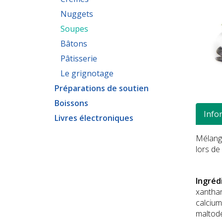
Nuggets
Soupes
Bâtons
Pâtisserie
Le grignotage
Préparations de soutien
Boissons
Info
Livres électroniques
Mélange
lors de
Ingréd
xanthan
calcium 
maltode