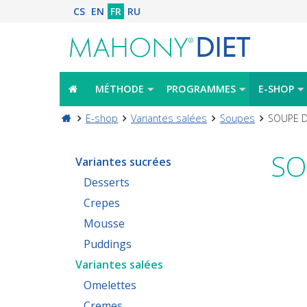
CS
EN
FR
RU
MÉTHODE
PROGRAMMES
E-SHOP
E-shop
Variantes salées
Soupes
SOUPE D
SO
Variantes sucrées
Desserts
Crepes
Mousse
Puddings
Variantes salées
Omelettes
Cremes