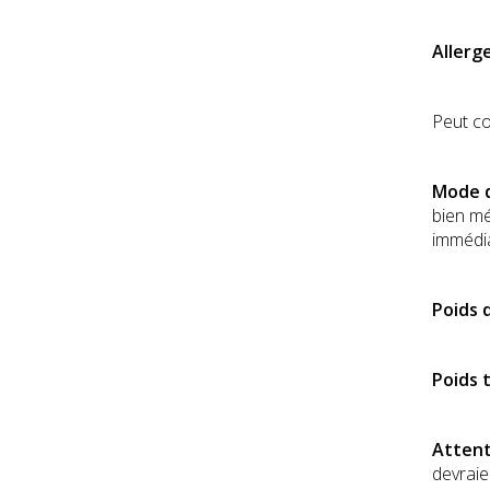
Allerg
Peut co
Mode d
bien mé
immédia
Poids 
Poids t
Attent
devraie