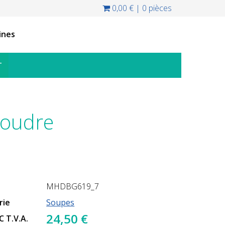
0,00 €
|
0 pièces
ines
T
poudre
MHDBG619_7
rie
Soupes
24,50 €
TC T.V.A.