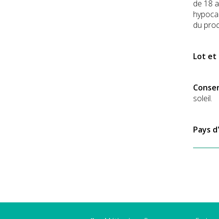
de 18 a
hypocal
du prod
Lot et
Conser
soleil.
Pays d'