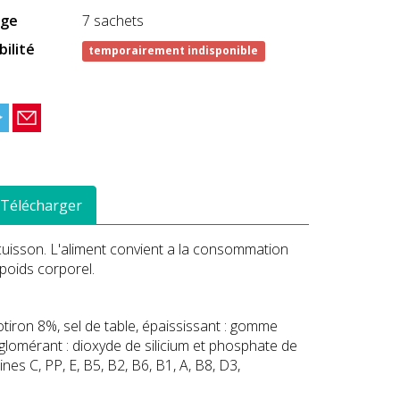
age
7 sachets
bilité
temporairement indisponible
Télécharger
cuisson. L'aliment convient a la consommation
 poids corporel.
otiron 8%, sel de table, épaississant : gomme
lomérant : dioxyde de silicium et phosphate de
ines C, PP, E, B5, B2, B6, B1, A, B8, D3,