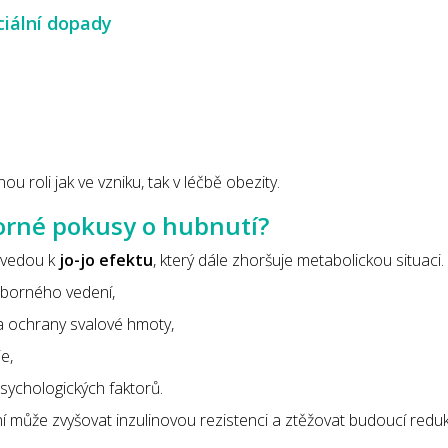
ciální dopady
 roli jak ve vzniku, tak v léčbě obezity.
orné pokusy o hubnutí?
 vedou k
jo-jo efektu
, který dále zhoršuje metabolickou situaci.
 odborného vedení,
 a ochrany svalové hmoty,
e,
sychologických faktorů.
ání může zvyšovat inzulinovou rezistenci a ztěžovat budoucí redu