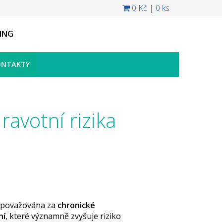
0 Kč
|
0 ks
ING
ONTAKTY
avotní rizika
ě považována za
chronické
ní
, které významně zvyšuje riziko