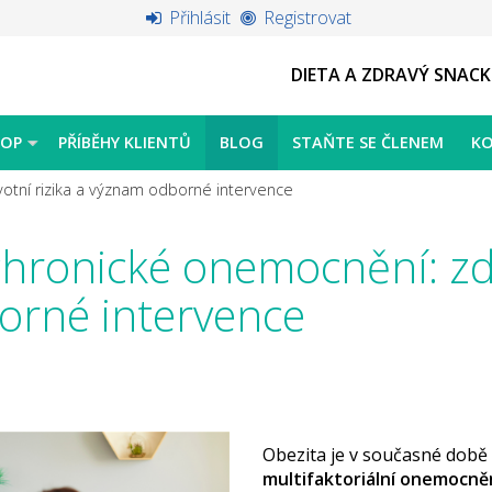
Přihlásit
Registrovat
DIETA A ZDRAVÝ SNACK
HOP
PŘÍBĚHY KLIENTŮ
BLOG
STAŇTE SE ČLENEM
K
otní rizika a význam odborné intervence
chronické onemocnění: zdr
orné intervence
Obezita je v současné dob
multifaktoriální onemocně