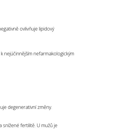
gativně ovlivňuje lipidový
 k nejúčinnějším nefarmakologickým
uje degenerativní změny.
snížené fertilitě. U mužů je