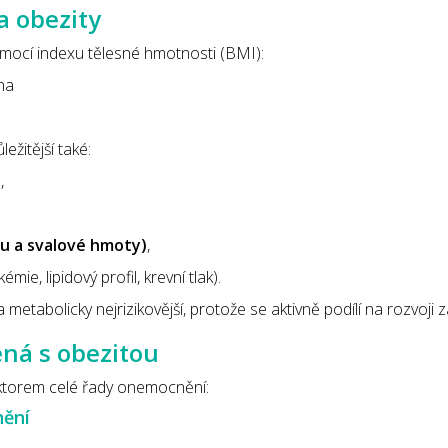
a obezity
omocí indexu tělesné hmotnosti (BMI):
ha
ležitější také:
u
,
ku a svalové hmoty)
,
kémie, lipidový profil, krevní tlak).
 metabolicky nejrizikovější, protože se aktivně podílí na rozvoji
ená s obezitou
ktorem celé řady onemocnění:
nění