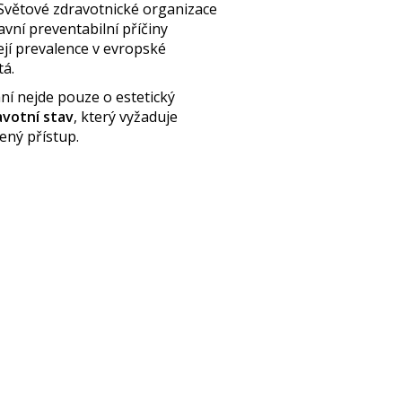
e Světové zdravotnické organizace
avní preventabilní příčiny
ejí prevalence v evropské
á.
ní nejde pouze o estetický
avotní stav
, který vyžaduje
ený přístup.