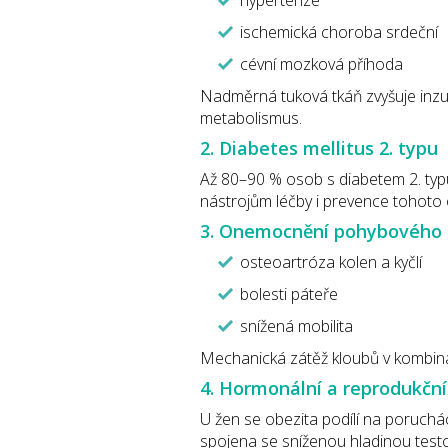
hypertenze
ischemická choroba srdeční
cévní mozková příhoda
Nadměrná tuková tkáň zvyšuje inzul
metabolismus.
2. Diabetes mellitus 2. typu
Až 80–90 % osob s diabetem 2. typ
nástrojům léčby i prevence tohoto
3. Onemocnění pohybového 
osteoartróza kolen a kyčlí
bolesti páteře
snížená mobilita
Mechanická zátěž kloubů v kombina
4. Hormonální a reprodukční
U žen se obezita podílí na poruchác
spojena se sníženou hladinou test