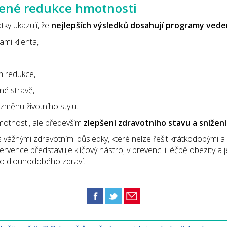
ené redukce hmotnosti
tky ukazují, že
nejlepších výsledků dosahují programy ved
ami klienta,
 redukce,
né stravě,
měnu životního stylu.
motnosti, ale především
zlepšení zdravotního stavu a snížen
vážnými zdravotními důsledky, které nelze řešit krátkodobými 
vence představuje klíčový nástroj v prevenci i léčbě obezity a je
 do dlouhodobého zdraví.