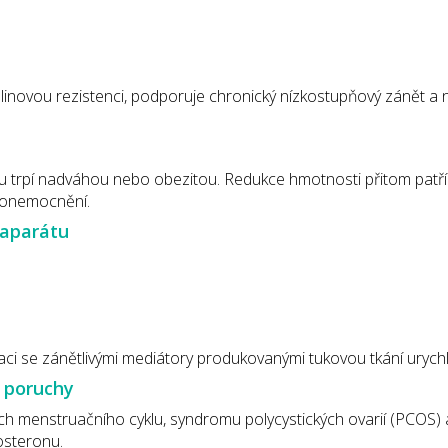
inovou rezistenci, podporuje chronický nízkostupňový zánět a ne
u trpí nadváhou nebo obezitou. Redukce hmotnosti přitom patří
 onemocnění.
aparátu
ci se zánětlivými mediátory produkovanými tukovou tkání urychl
 poruchy
h menstruačního cyklu, syndromu polycystických ovarií (PCOS) a 
osteronu.