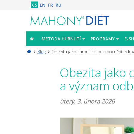
CS
EN
FR
RU
METODA HUBNUTÍ
PROGRAMY
E-S
Blog
Obezita jako chronické onemocnění: zdrav
Obezita jako 
a význam odb
úterý, 3. února 2026