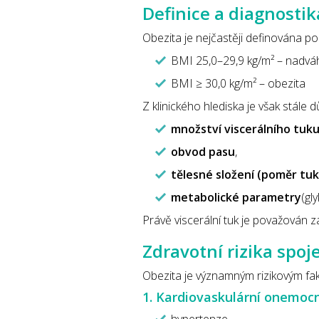
Definice a diagnostik
Obezita je nejčastěji definována p
BMI 25,0–29,9 kg/m² – nadvá
BMI ≥ 30,0 kg/m² – obezita
Z klinického hlediska je však stále dů
množství viscerálního tuk
obvod pasu
,
tělesné složení (poměr tu
metabolické parametry
(gly
Právě viscerální tuk je považován za
Zdravotní rizika spoj
Obezita je významným rizikovým fa
1. Kardiovaskulární onemoc