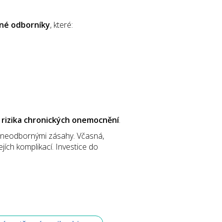
ené odborníky
, které:
í rizika chronických onemocnění
.
a neodbornými zásahy. Včasná,
jích komplikací. Investice do