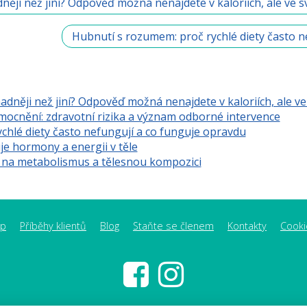
něji než jiní? Odpověď možná nenajdete v kaloriích, ale ve
Hubnutí s rozumem: proč rychlé diety často 
adněji než jiní? Odpověď možná nenajdete v kaloriích, ale 
mocnění: zdravotní rizika a význam odborné intervence
chlé diety často nefungují a co funguje opravdu
je hormony a energii v těle
y na metabolismus a tělesnou kompozici
op
Příběhy klientů
Blog
Staňte se členem
Kontakty
Cooki