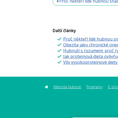
Proč někteří lidé hubnou snad
Další články
Proč někteří lidé hubnou sn
Obezita jako chronické one
Hubnutí s rozumem: proč ry
Jak proteinová dieta ovlivňu
Vliv vysokoproteinové diet
Metoda hubnutí
Programy
E-sh