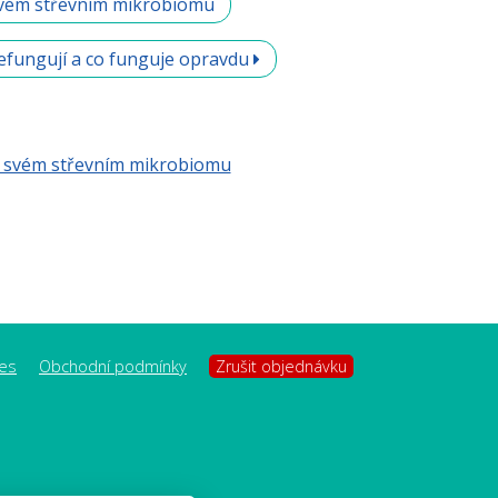
 svém střevním mikrobiomu
nefungují a co funguje opravdu
ve svém střevním mikrobiomu
es
Obchodní podmínky
Zrušit objednávku