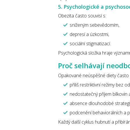
5. Psychologické a psychoso
Obezita často souvisí s:
sníženým sebevědomím,
depresí a úzkostmi,
sociální stigmatizací.
Psychologická složka hraje významnou
Proč selhávají neodb
Opakované neúspěšné diety často
příliš restriktivní režimy bez
nedostatečný příjem bílkovin
absence dlouhodobé strategi
podcenění behaviorálních a p
Každý další cyklus hubnutí a přibír