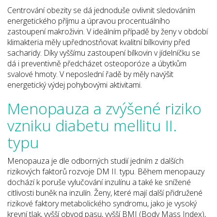
Centrování obezity se dá jednoduše ovlivnit sledováním
energetického příjmu a úpravou procentuálního
zastoupení makroživin. V ideálním případě by ženy v období
klimakteria měly upřednostňovat kvalitní bílkoviny před
sacharidy. Díky vyššímu zastoupení bílkovin v jídelníčku se
dá i preventivně předcházet osteoporóze a úbytkům
svalové hmoty. V neposlední řadě by měly navýšit
energetický výdej pohybovými aktivitami.
Menopauza a zvýšené riziko
vzniku diabetu mellitu II.
typu
Menopauza je dle odborných studií jedním z dalších
rizikových faktorů rozvoje DM II. typu. Během menopauzy
dochází k poruše vylučování inzulínu a také ke snížené
citlivosti buněk na inzulín. Ženy, které mají další přidružené
rizikové faktory metabolického syndromu, jako je vysoký
krevní tlak, vyšší obvod pasu, vyšší BMI (Body Mass Index),