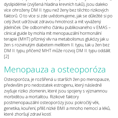
dyslipidémie (zvýšená hladina krevních tuků), jsou daleko
více ohroženy DM II. typu než ženy bez těchto rizikových
faktorů. O to více si zde uvědomujeme, jak se důležité si po
celý život udržovat zdravou hmotnost a mít vyvážený
jídelníček. Dle odborného článku publikovaného v EMAS –
clinical guide by mohla mít menopauzální hormonální
terapie (MHT) příznivý vliv na metabolismus glukózy jak u
žen s rozvinutým diabetem mellitem II. typu, tak u žen bez
DM II. typu, přičemž MHT může rozvoj DM II. typu oddálit.
[2]
Menopauza a osteoporóza
Osteoporóza, je rozšířená u starších žen po menopauze,
především pro nedostatek estrogenu, který následně
zvyšuje riziko zlomenin, které jsou spojeny s významnou
morbiditou a mortalitou. Rizikové faktory
postmenopauzální osteoporózy jsou: pokročilý věk,
genetika, kouření, příliš nízké BMI a mnoho nemocí a léků,
které zhoršují zdraví kostí.