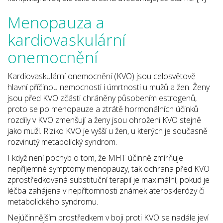
Menopauza a
kardiovaskulární
onemocnění
Kardiovaskulární onemocnění (KVO) jsou celosvětově
hlavní příčinou nemocnosti i úmrtnosti u mužů a žen. Ženy
jsou před KVO zčásti chráněny působením estrogenů,
proto se po menopauze a ztrátě hormonálních účinků
rozdíly v KVO zmenšují a ženy jsou ohroženi KVO stejně
jako muži. Riziko KVO je vyšší u žen, u kterých je současně
rozvinutý metabolický syndrom.
I když není pochyb o tom, že MHT účinně zmírňuje
nepříjemné symptomy menopauzy, tak ochrana před KVO
zprostředkovaná substituční terapií je maximální, pokud je
léčba zahájena v nepřítomnosti známek aterosklerózy či
metabolického syndromu.
Nejúčinnějším prostředkem v boji proti KVO se nadále jeví