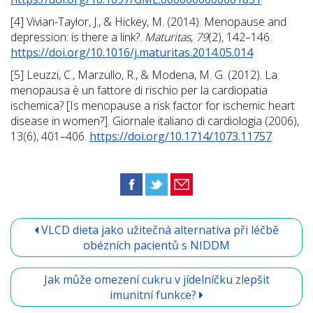
[4] Vivian-Taylor, J., & Hickey, M. (2014). Menopause and
depression: is there a link?.
Maturitas
,
79
(2), 142–146.
https://doi.org/10.1016/j.maturitas.2014.05.014
[5] Leuzzi, C., Marzullo, R., & Modena, M. G. (2012). La
menopausa è un fattore di rischio per la cardiopatia
ischemica? [Is menopause a risk factor for ischemic heart
disease in women?]. Giornale italiano di cardiologia (2006),
13(6), 401–406.
https://doi.org/10.1714/1073.11757
VLCD dieta jako užitečná alternativa při léčbě
obézních pacientů s NIDDM
Jak může omezení cukru v jídelníčku zlepšit
imunitní funkce?