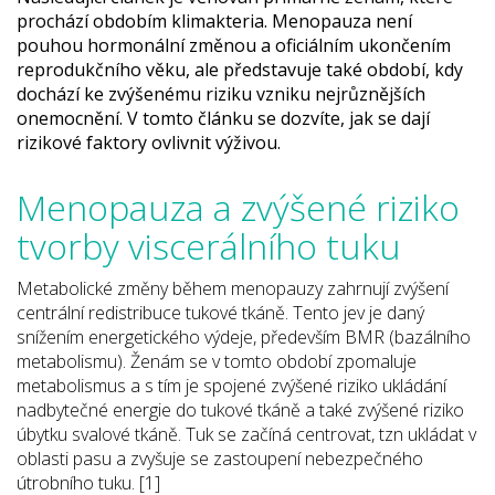
prochází obdobím klimakteria. Menopauza není
pouhou hormonální změnou a oficiálním ukončením
reprodukčního věku, ale představuje také období, kdy
dochází ke zvýšenému riziku vzniku nejrůznějších
onemocnění. V tomto článku se dozvíte, jak se dají
rizikové faktory ovlivnit výživou.
Menopauza a zvýšené riziko
tvorby viscerálního tuku
Metabolické změny během menopauzy zahrnují zvýšení
centrální redistribuce tukové tkáně. Tento jev je daný
snížením energetického výdeje, především BMR (bazálního
metabolismu). Ženám se v tomto období zpomaluje
metabolismus a s tím je spojené zvýšené riziko ukládání
nadbytečné energie do tukové tkáně a také zvýšené riziko
úbytku svalové tkáně. Tuk se začíná centrovat, tzn ukládat v
oblasti pasu a zvyšuje se zastoupení nebezpečného
útrobního tuku. [1]