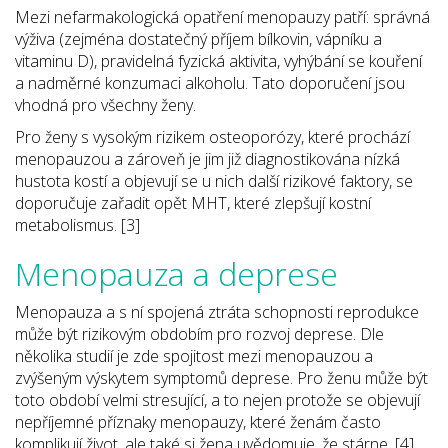
Mezi nefarmakologická opatření menopauzy patří: správná
výživa (zejména dostatečný příjem bílkovin, vápníku a
vitaminu D), pravidelná fyzická aktivita, vyhýbání se kouření
a nadměrné konzumaci alkoholu. Tato doporučení jsou
vhodná pro všechny ženy.
Pro ženy s vysokým rizikem osteoporózy, které prochází
menopauzou a zároveň je jim již diagnostikována nízká
hustota kostí a objevují se u nich další rizikové faktory, se
doporučuje zařadit opět MHT, které zlepšují kostní
metabolismus. [3]
Menopauza a deprese
Menopauza a s ní spojená ztráta schopnosti reprodukce
může být rizikovým obdobím pro rozvoj deprese. Dle
několika studií je zde spojitost mezi menopauzou a
zvýšeným výskytem symptomů deprese. Pro ženu může být
toto období velmi stresující, a to nejen protože se objevují
nepříjemné příznaky menopauzy, které ženám často
komplikují život, ale také si žena uvědomuje, že stárne. [4]