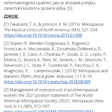
nefarmakologická opatření, jako je dostatek pohybu,
zanechání kouření a správná výživa. [5]
ZDROJE:
[1] Takahashi, T. A., & Johnson, K. M. (2015). Menopause.
The Medical clinics of North America
,
99
(3), 521–534.
https://doi.org/10.1016/j.mcna.2015.01.006
[2] Slopien, R., Wender-Ozegowska, E., Rogowicz-
Frontczak, A., Meczekalski, B., Zozulinska-Ziolkiewicz, D.,
Jaremek, J. D., Cano, A., Chedraui, P., Goulis, D. G., Lopes, P.,
Mishra, G., Mueck, A., Rees, M., Senturk, L. M., Simoncini, T.,
Stevenson, J. C., Stute, P., Tuomikoski, P., Paschou, S. A.,
Anagnostis, P., … Lambrinoudaki, I. (2018). Menopause and
diabetes: EMAS clinical guide.
Maturitas
,
117
, 6–10.
https://doi.org/10.1016/j.maturitas.2018.08.009
[3] Management of osteoporosis in postmenopausal
women: the 2021 position statement of The North
American Menopause Society. (2021).
Menopause (New
York, N.Y.)
,
28
(9), 973–997.
https://doi.org/10.1097/GME.0000000000001831