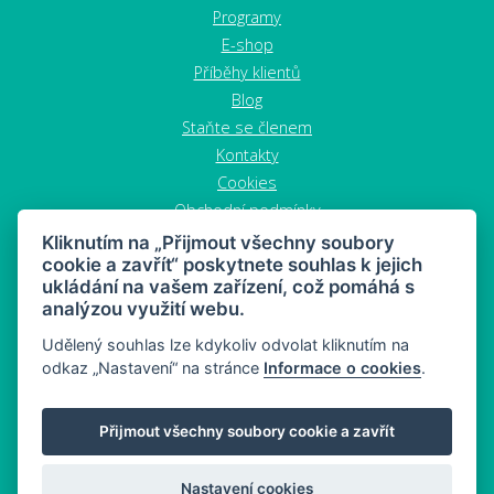
Programy
E-shop
Příběhy klientů
Blog
Staňte se členem
Kontakty
Cookies
Obchodní podmínky
Zrušit objednávku
Kliknutím na „Přijmout všechny soubory
cookie a zavřít“ poskytnete souhlas k jejich
ukládání na vašem zařízení, což pomáhá s
analýzou využití webu.
Udělený souhlas lze kdykoliv odvolat kliknutím na
odkaz „Nastavení“ na stránce
Informace o cookies
.
MAHONY DIET - dieta a zdravý snacking
Přijmout všechny soubory cookie a zavřít
Mapa stránek
© 2026 MAHONY DIET
Nastavení cookies