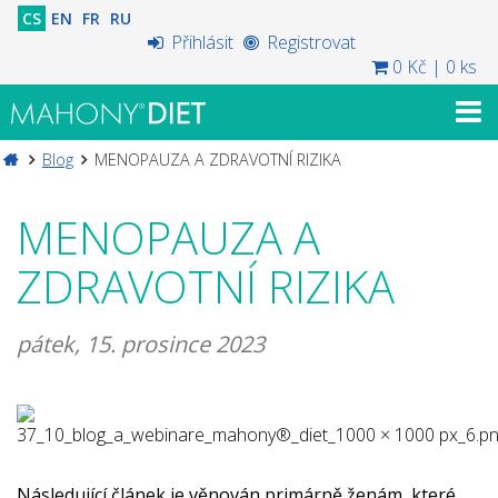
CS
EN
FR
RU
Přihlásit
Registrovat
0 Kč
|
0 ks
Blog
MENOPAUZA A ZDRAVOTNÍ RIZIKA
MENOPAUZA A
ZDRAVOTNÍ RIZIKA
pátek, 15. prosince 2023
Následující článek je věnován primárně ženám, které