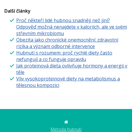
Další články
Proč někteří lidé hubnou snadněji než jiní?
Odpověď možná nenajdete v kaloriích, ale ve svém
střevním mikrobiomu
Obezita jako chronické onemocnění: zdravotní
rizika a význam odborné intervence
Hubnutí s rozumem: proč rychlé diety často
nefungují a co funguje opravdu
Jak proteinová dieta ovlivňuje hormony a energii v
těle
Vliv vysokoproteinové diety na metabolismus a
tělesnou kompozici
Metoda hubnutí