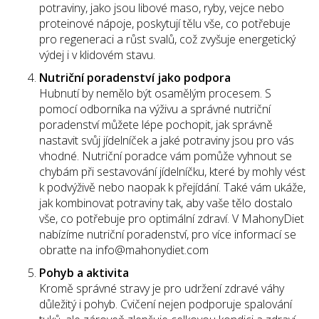
potraviny, jako jsou libové maso, ryby, vejce nebo
proteinové nápoje, poskytují tělu vše, co potřebuje
pro regeneraci a růst svalů, což zvyšuje energetický
výdej i v klidovém stavu.
Nutriční poradenství jako podpora
Hubnutí by nemělo být osamělým procesem. S
pomocí odborníka na výživu a správné nutriční
poradenství můžete lépe pochopit, jak správně
nastavit svůj jídelníček a jaké potraviny jsou pro vás
vhodné. Nutriční poradce vám pomůže vyhnout se
chybám při sestavování jídelníčku, které by mohly vést
k podvýživě nebo naopak k přejídání. Také vám ukáže,
jak kombinovat potraviny tak, aby vaše tělo dostalo
vše, co potřebuje pro optimální zdraví. V MahonyDiet
nabízíme nutriční poradenství, pro více informací se
obraťte na info@mahonydiet.com
Pohyb a aktivita
Kromě správné stravy je pro udržení zdravé váhy
důležitý i pohyb. Cvičení nejen podporuje spalování