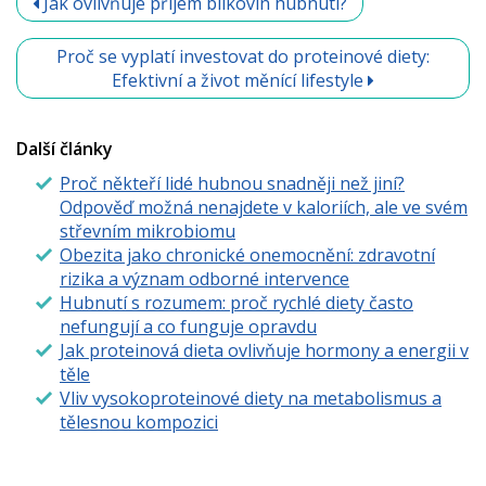
Jak ovlivňuje příjem bílkovin hubnutí?
Proč se vyplatí investovat do proteinové diety:
Efektivní a život měnící lifestyle
Další články
Proč někteří lidé hubnou snadněji než jiní?
Odpověď možná nenajdete v kaloriích, ale ve svém
střevním mikrobiomu
Obezita jako chronické onemocnění: zdravotní
rizika a význam odborné intervence
Hubnutí s rozumem: proč rychlé diety často
nefungují a co funguje opravdu
Jak proteinová dieta ovlivňuje hormony a energii v
těle
Vliv vysokoproteinové diety na metabolismus a
tělesnou kompozici