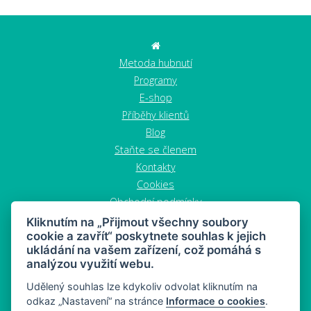
Metoda hubnutí
Programy
E-shop
Příběhy klientů
Blog
Staňte se členem
Kontakty
Cookies
Obchodní podmínky
Zrušit objednávku
Kliknutím na „Přijmout všechny soubory
cookie a zavřít“ poskytnete souhlas k jejich
ukládání na vašem zařízení, což pomáhá s
analýzou využití webu.
Udělený souhlas lze kdykoliv odvolat kliknutím na
odkaz „Nastavení“ na stránce
Informace o cookies
.
MAHONY DIET - dieta a zdravý snacking