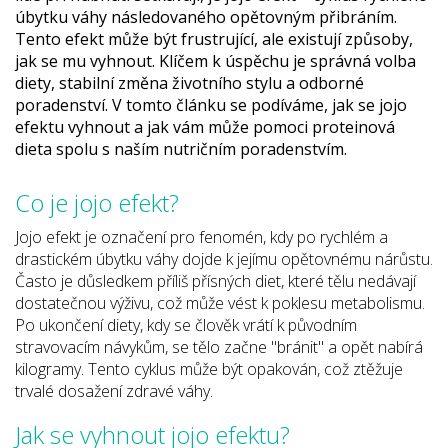
úbytku váhy následovaného opětovným přibráním.
Tento efekt může být frustrující, ale existují způsoby,
jak se mu vyhnout. Klíčem k úspěchu je správná volba
diety, stabilní změna životního stylu a odborné
poradenství. V tomto článku se podíváme, jak se jojo
efektu vyhnout a jak vám může pomoci proteinová
dieta spolu s naším nutričním poradenstvím.
Co je jojo efekt?
Jojo efekt je označení pro fenomén, kdy po rychlém a
drastickém úbytku váhy dojde k jejímu opětovnému nárůstu.
Často je důsledkem příliš přísných diet, které tělu nedávají
dostatečnou výživu, což může vést k poklesu metabolismu.
Po ukončení diety, kdy se člověk vrátí k původním
stravovacím návykům, se tělo začne "bránit" a opět nabírá
kilogramy. Tento cyklus může být opakován, což ztěžuje
trvalé dosažení zdravé váhy.
Jak se vyhnout jojo efektu?