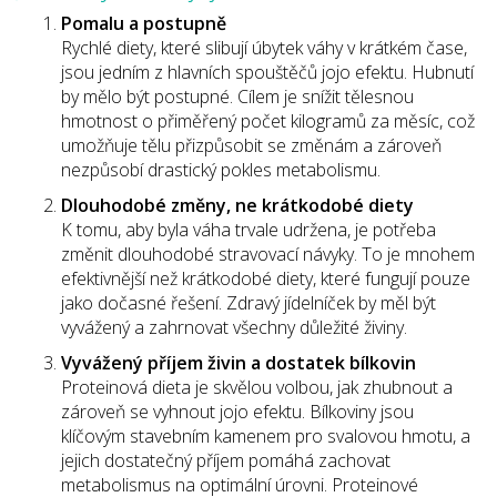
Pomalu a postupně
Rychlé diety, které slibují úbytek váhy v krátkém čase,
jsou jedním z hlavních spouštěčů jojo efektu. Hubnutí
by mělo být postupné. Cílem je snížit tělesnou
hmotnost o přiměřený počet kilogramů za měsíc, což
umožňuje tělu přizpůsobit se změnám a zároveň
nezpůsobí drastický pokles metabolismu.
Dlouhodobé změny, ne krátkodobé diety
K tomu, aby byla váha trvale udržena, je potřeba
změnit dlouhodobé stravovací návyky. To je mnohem
efektivnější než krátkodobé diety, které fungují pouze
jako dočasné řešení. Zdravý jídelníček by měl být
vyvážený a zahrnovat všechny důležité živiny.
Vyvážený příjem živin a dostatek bílkovin
Proteinová dieta je skvělou volbou, jak zhubnout a
zároveň se vyhnout jojo efektu. Bílkoviny jsou
klíčovým stavebním kamenem pro svalovou hmotu, a
jejich dostatečný příjem pomáhá zachovat
metabolismus na optimální úrovni. Proteinové