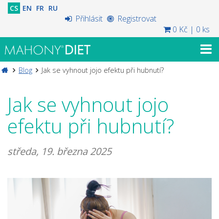
CS
EN
FR
RU
Přihlásit
Registrovat
0 Kč
|
0 ks
Blog
Jak se vyhnout jojo efektu při hubnutí?
Jak se vyhnout jojo
efektu při hubnutí?
středa, 19. března 2025