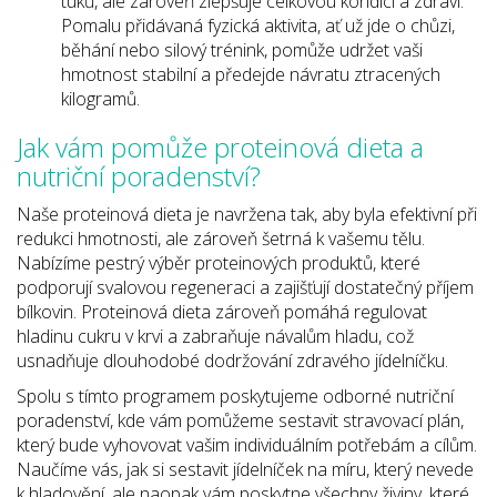
tuků, ale zároveň zlepšuje celkovou kondici a zdraví.
Pomalu přidávaná fyzická aktivita, ať už jde o chůzi,
běhání nebo silový trénink, pomůže udržet vaši
hmotnost stabilní a předejde návratu ztracených
kilogramů.
Jak vám pomůže proteinová dieta a
nutriční poradenství?
Naše proteinová dieta je navržena tak, aby byla efektivní při
redukci hmotnosti, ale zároveň šetrná k vašemu tělu.
Nabízíme pestrý výběr proteinových produktů, které
podporují svalovou regeneraci a zajišťují dostatečný příjem
bílkovin. Proteinová dieta zároveň pomáhá regulovat
hladinu cukru v krvi a zabraňuje návalům hladu, což
usnadňuje dlouhodobé dodržování zdravého jídelníčku.
Spolu s tímto programem poskytujeme odborné nutriční
poradenství, kde vám pomůžeme sestavit stravovací plán,
který bude vyhovovat vašim individuálním potřebám a cílům.
Naučíme vás, jak si sestavit jídelníček na míru, který nevede
k hladovění, ale naopak vám poskytne všechny živiny, které