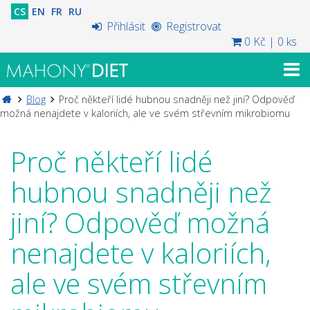
CS
EN
FR
RU
Přihlásit
Registrovat
0 Kč
|
0 ks
Blog
Proč někteří lidé hubnou snadněji než jiní? Odpověď
možná nenajdete v kaloriích, ale ve svém střevním mikrobiomu
Proč někteří lidé
hubnou snadněji než
jiní? Odpověď možná
nenajdete v kaloriích,
ale ve svém střevním