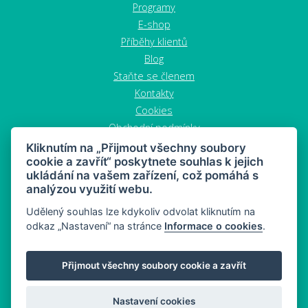
Programy
E-shop
Příběhy klientů
Blog
Staňte se členem
Kontakty
Cookies
Obchodní podmínky
Zrušit objednávku
Kliknutím na „Přijmout všechny soubory
cookie a zavřít“ poskytnete souhlas k jejich
ukládání na vašem zařízení, což pomáhá s
analýzou využití webu.
Udělený souhlas lze kdykoliv odvolat kliknutím na
odkaz „Nastavení“ na stránce
Informace o cookies
.
MAHONY DIET - dieta a zdravý snacking
Přijmout všechny soubory cookie a zavřít
Mapa stránek
© 2026 MAHONY DIET
Nastavení cookies