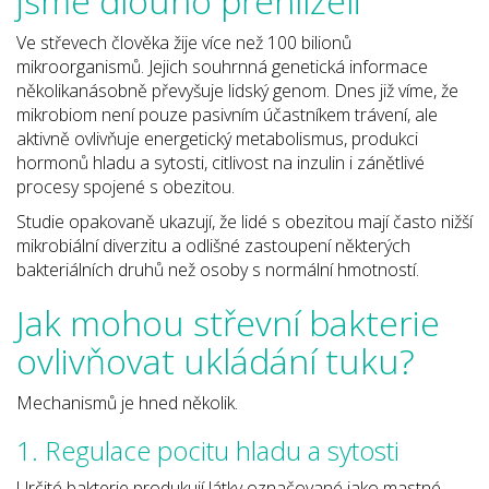
jsme dlouho přehlíželi
Ve střevech člověka žije více než 100 bilionů
mikroorganismů. Jejich souhrnná genetická informace
několikanásobně převyšuje lidský genom. Dnes již víme, že
mikrobiom není pouze pasivním účastníkem trávení, ale
aktivně ovlivňuje energetický metabolismus, produkci
hormonů hladu a sytosti, citlivost na inzulin i zánětlivé
procesy spojené s obezitou.
Studie opakovaně ukazují, že lidé s obezitou mají často nižší
mikrobiální diverzitu a odlišné zastoupení některých
bakteriálních druhů než osoby s normální hmotností.
Jak mohou střevní bakterie
ovlivňovat ukládání tuku?
Mechanismů je hned několik.
1. Regulace pocitu hladu a sytosti
Určité bakterie produkují látky označované jako mastné