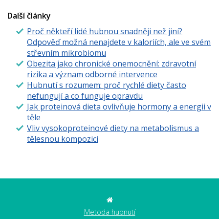
Další články
Proč někteří lidé hubnou snadněji než jiní?
Odpověď možná nenajdete v kaloriích, ale ve svém
střevním mikrobiomu
Obezita jako chronické onemocnění: zdravotní
rizika a význam odborné intervence
Hubnutí s rozumem: proč rychlé diety často
nefungují a co funguje opravdu
Jak proteinová dieta ovlivňuje hormony a energii v
těle
Vliv vysokoproteinové diety na metabolismus a
tělesnou kompozici
Metoda hubnutí