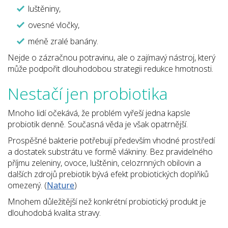
luštěniny,
ovesné vločky,
méně zralé banány.
Nejde o zázračnou potravinu, ale o zajímavý nástroj, který
může podpořit dlouhodobou strategii redukce hmotnosti.
Nestačí jen probiotika
Mnoho lidí očekává, že problém vyřeší jedna kapsle
probiotik denně. Současná věda je však opatrnější.
Prospěšné bakterie potřebují především vhodné prostředí
a dostatek substrátu ve formě vlákniny. Bez pravidelného
příjmu zeleniny, ovoce, luštěnin, celozrnných obilovin a
dalších zdrojů prebiotik bývá efekt probiotických doplňků
omezený. (
Nature
)
Mnohem důležitější než konkrétní probiotický produkt je
dlouhodobá kvalita stravy.