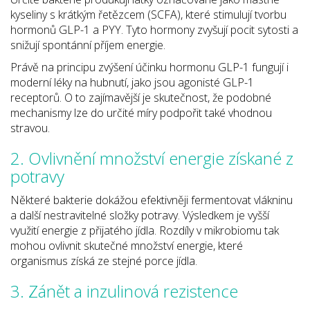
kyseliny s krátkým řetězcem (SCFA), které stimulují tvorbu
hormonů GLP-1 a PYY. Tyto hormony zvyšují pocit sytosti a
snižují spontánní příjem energie.
Právě na principu zvýšení účinku hormonu GLP-1 fungují i
moderní léky na hubnutí, jako jsou agonisté GLP-1
receptorů. O to zajímavější je skutečnost, že podobné
mechanismy lze do určité míry podpořit také vhodnou
stravou.
2. Ovlivnění množství energie získané z
potravy
Některé bakterie dokážou efektivněji fermentovat vlákninu
a další nestravitelné složky potravy. Výsledkem je vyšší
využití energie z přijatého jídla. Rozdíly v mikrobiomu tak
mohou ovlivnit skutečné množství energie, které
organismus získá ze stejné porce jídla.
3. Zánět a inzulinová rezistence