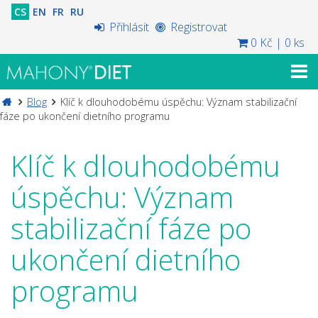
CS
EN
FR
RU
Přihlásit
Registrovat
0 Kč
|
0 ks
Blog
Klíč k dlouhodobému úspěchu: Význam stabilizační
fáze po ukončení dietního programu
Klíč k dlouhodobému
úspěchu: Význam
stabilizační fáze po
ukončení dietního
programu