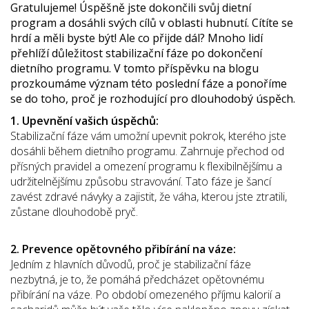
Gratulujeme! Úspěšně jste dokončili svůj dietní
program a dosáhli svých cílů v oblasti hubnutí. Cítíte se
hrdí a měli byste být! Ale co přijde dál? Mnoho lidí
přehlíží důležitost stabilizační fáze po dokončení
dietního programu. V tomto příspěvku na blogu
prozkoumáme význam této poslední fáze a ponoříme
se do toho, proč je rozhodující pro dlouhodobý úspěch.
1. Upevnění vašich úspěchů:
Stabilizační fáze vám umožní upevnit pokrok, kterého jste
dosáhli během dietního programu. Zahrnuje přechod od
přísných pravidel a omezení programu k flexibilnějšímu a
udržitelnějšímu způsobu stravování. Tato fáze je šancí
zavést zdravé návyky a zajistit, že váha, kterou jste ztratili,
zůstane dlouhodobě pryč.
2. Prevence opětovného přibírání na váze:
Jedním z hlavních důvodů, proč je stabilizační fáze
nezbytná, je to, že pomáhá předcházet opětovnému
přibírání na váze. Po období omezeného příjmu kalorií a