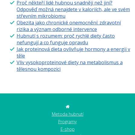
Proč někteří lidé hubnou snadněji než jiní?
Odpověď možná nenajdete v kaloriích, ale ve svém
střevním mikrobiomu
Obezita jako chronické onemocnění: zdravotní
rizika a význam odborné intervence
Hubnutí s rozumem: proč rychlé diety často
nefungují a co funguje opravdu
Jak proteinová dieta ovlivňuje hormony a energii v
těle
Vliv vysokoproteinové diety na metabolismus a
tělesnou kompozici
Metoda hubnutí
Programy
E-shop