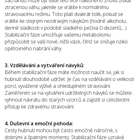
sacharidů může být vaše tělo více nakloněno znovu získat
ztracenou váhu, jakmile se vrátíte k normálnímu
stravovacímu režimu. Toto platí dvakrát tolik, pokud se
vrátíte ke stejným nezdravým návykům (hodně alkoholu,
denně sladkosti v podobě sladkého pečiva či dezertů,...).
Stabilizační fáze umožňuje vašemu metabolismu
přizpůsobit se vaší nové, nižší váze, čímž se snižuje riziko
opětovného nabrání váhy.
3. Vzdělávání a vytváření návyků:
Během stabilizační fáze máte možnost naučit se, jak si
hubnutí dlouhodobě udržet. Je čas na vzdělávání o velikosti
porcí, vyvážené výživě a ohleduplném stravování.
Zaměřením se na vytváření udržitelných návyků se můžete
vyhnout návratu do starých vzorců a zajistit si celoživotní
přístup ke zdravému stravování.
4. Duševní a emoční pohoda:
Cesty hubnutí mohou být často emočně náročné, s
dobrými a špatnými momenty. Stabilizační fáze uznává