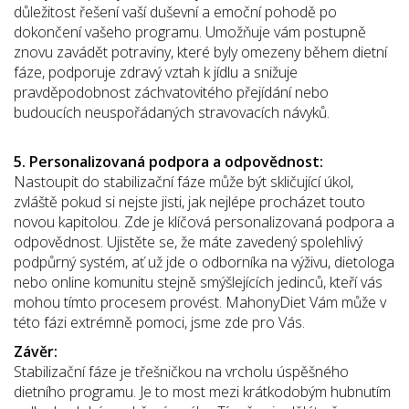
důležitost řešení vaší duševní a emoční pohodě po
dokončení vašeho programu. Umožňuje vám postupně
znovu zavádět potraviny, které byly omezeny během dietní
fáze, podporuje zdravý vztah k jídlu a snižuje
pravděpodobnost záchvatovitého přejídání nebo
budoucích neuspořádaných stravovacích návyků.
5. Personalizovaná podpora a odpovědnost:
Nastoupit do stabilizační fáze může být skličující úkol,
zvláště pokud si nejste jisti, jak nejlépe procházet touto
novou kapitolou. Zde je klíčová personalizovaná podpora a
odpovědnost. Ujistěte se, že máte zavedený spolehlivý
podpůrný systém, ať už jde o odborníka na výživu, dietologa
nebo online komunitu stejně smýšlejících jedinců, kteří vás
mohou tímto procesem provést. MahonyDiet Vám může v
této fázi extrémně pomoci, jsme zde pro Vás.
Závěr:
Stabilizační fáze je třešničkou na vrcholu úspěšného
dietního programu. Je to most mezi krátkodobým hubnutím