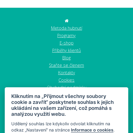
Metoda hubnutí
Programy
E-shop
Příběhy klientů
Blog
Staňte se členem
Kontakty
Cookies
Obchodní podmínky
Zrušit objednávku
Kliknutím na „Přijmout všechny soubory
cookie a zavřít“ poskytnete souhlas k jejich
ukládání na vašem zařízení, což pomáhá s
analýzou využití webu.
Udělený souhlas lze kdykoliv odvolat kliknutím na
odkaz „Nastavení“ na stránce
Informace o cookies
.