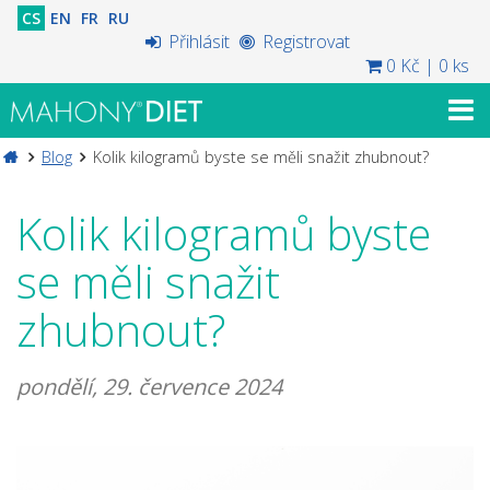
CS
EN
FR
RU
Přihlásit
Registrovat
0 Kč
|
0 ks
Blog
Kolik kilogramů byste se měli snažit zhubnout?
Kolik kilogramů byste
se měli snažit
zhubnout?
pondělí, 29. července 2024