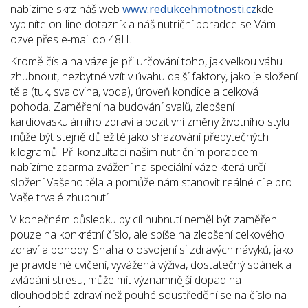
nabízíme skrz náš web
www.redukcehmotnosti.cz
kde
vyplníte on-line dotazník a náš nutriční poradce se Vám
ozve přes e-mail do 48H.
Kromě čísla na váze je při určování toho, jak velkou váhu
zhubnout, nezbytné vzít v úvahu další faktory, jako je složení
těla (tuk, svalovina, voda), úroveň kondice a celková
pohoda. Zaměření na budování svalů, zlepšení
kardiovaskulárního zdraví a pozitivní změny životního stylu
může být stejně důležité jako shazování přebytečných
kilogramů. Při konzultaci naším nutričním poradcem
nabízíme zdarma zvážení na speciální váze která určí
složení Vašeho těla a pomůže nám stanovit reálné cíle pro
Vaše trvalé zhubnutí.
V konečném důsledku by cíl hubnutí neměl být zaměřen
pouze na konkrétní číslo, ale spíše na zlepšení celkového
zdraví a pohody. Snaha o osvojení si zdravých návyků, jako
je pravidelné cvičení, vyvážená výživa, dostatečný spánek a
zvládání stresu, může mít významnější dopad na
dlouhodobé zdraví než pouhé soustředění se na číslo na