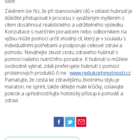
váze.
Závěrem lze říci, že při stanovování cílů v oblasti hubnutí je
důležité přistupovat k procesu s vyváženým myšlením s
cílem dosáhnout realistického a udržitelného výsledku.
Konzultace s nutričním poradcem nebo odborníkem na
výživu může pomoci určit vhodný cíl, který je v souladu s
individuálními potřebami a podporuje celkové zdraví a
pohodu. Neváhejte zkusit cestu zdravého hubnutí s
pomocí našeho nutričního poradce. K hubnutí si můžete
svobodně vybrat, zdali preferujete hubnutí s pomocí
proteinových produktů či ne :
www.redukcehmotnosti.cz
.
Pamatujte, že cesta ke zdravějšímu životnímu stylu je
maraton, ne sprint, takže dělejte malé krůčky, oslavujte
pokrok a upřednostňujte holistický přístup k pohodě a
zdraví.