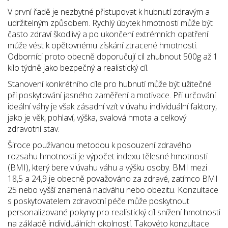
V první řadě je nezbytné přistupovat k hubnutí zdravým a
udržitelným způsobem. Rychlý úbytek hmotnosti může být
často zdraví škodlivý a po ukončení extrémních opatření
může vést k opětovnému získání ztracené hmotnosti.
Odborníci proto obecně doporučují cíl zhubnout 500g až 1
kilo týdně jako bezpečný a realistický cíl.
Stanovení konkrétního cíle pro hubnutí může být užitečné
při poskytování jasného zaměření a motivace. Při určování
ideální váhy je však zásadní vzít v úvahu individuální faktory,
jako je věk, pohlaví, výška, svalová hmota a celkový
zdravotní stav.
Široce používanou metodou k posouzení zdravého
rozsahu hmotnosti je výpočet indexu tělesné hmotnosti
(BMI), který bere v úvahu váhu a výšku osoby. BMI mezi
18,5 a 24,9 je obecně považováno za zdravé, zatímco BMI
25 nebo vyšší znamená nadváhu nebo obezitu. Konzultace
s poskytovatelem zdravotní péče může poskytnout
personalizované pokyny pro realistický cíl snížení hmotnosti
na základě individuálních okolností. Takovéto konzultace