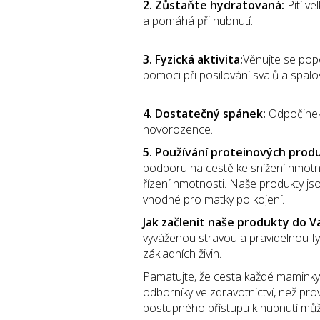
2. Zůstaňte hydratovaná:
Pití v
a pomáhá při hubnutí.
3. Fyzická aktivita:
Věnujte se pop
pomoci při posilování svalů a spalová
4. Dostatečný spánek:
Odpočinek 
novorozence.
5. Používání proteinových prod
podporu na cestě ke snížení hmotn
řízení hmotnosti. Naše produkty js
vhodné pro matky po kojení.
Jak začlenit naše produkty do Va
vyváženou stravou a pravidelnou fy
základních živin.
Pamatujte, že cesta každé maminky
odborníky ve zdravotnictví, než pro
postupného přístupu k hubnutí můž