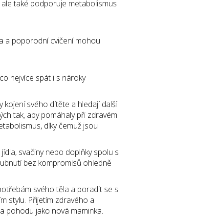
, ale také podporuje metabolismus
ga a poporodní cvičení mohou
o nejvíce spát i s nároky
 kojení svého dítěte a hledají další
ých tak, aby pomáhaly při zdravém
metabolismus, díky čemuž jsou
dla, svačiny nebo doplňky spolu s
é hubnutí bez kompromisů ohledně
otřebám svého těla a poradit se s
m stylu. Přijetím zdravého a
í a pohodu jako nová maminka.