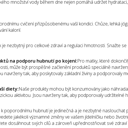
elkého množství vody během dne nejen pomáhá udržet hydrataci
orodnímu cvičení přizpůsobenému vaší kondici. Chůze, lehká jó
ní kalorií.
je nezbytný pro celkové zdraví a regulaci hmotnosti. Snažte se c
uktů na podporu hubnutí po kojení:
Pro matky, které dokončily
osti, může být prospěšné začlenění produktů speciálně navržen
ou navrženy tak, aby poskytovaly základní živiny a podporovaly 
ší diety:
Naše produkty mohou být konzumovány jako náhrada jí
zickou aktivitou. Jsou navrženy tak, aby podporovaly udržiteln
 k poporodnímu hubnutí je jedinečná a je nezbytné naslouchat p
vedete jakékoli významné změny ve vašem jídelníčku nebo životní
ete dosáhnout svých cílů a zároveň upřednostňovat své zdrav