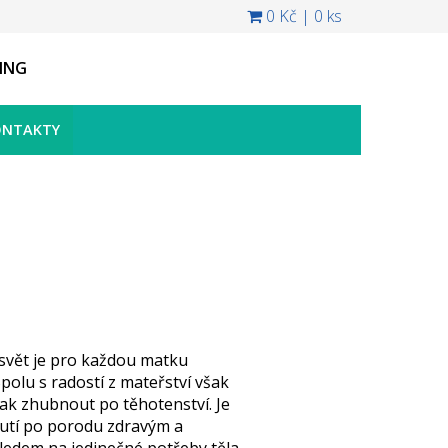
0 Kč
|
0 ks
ING
ONTAKTY
 svět je pro každou matku
polu s radostí z mateřství však
jak zhubnout po těhotenství. Je
nutí po porodu zdravým a
edem na jedinečné potřeby těla