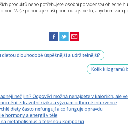
e našich produktů nebo potřebujete osobní poradenství ohledně h
 pomoc. Vaše pohoda je naší prioritou a jsme tu, abychom vám p
 dietou dlouhodobě úspěšnější a udržitelnější?
Kolik kilogramů 
adněji než jiní? Odpověď možná nenajdete v kaloriích, ale 
mocnění: zdravotní rizika a význam odborné intervence
chlé diety často nefungují a co funguje opravdu
je hormony a energii v těle
y na metabolismus a tělesnou kompozici