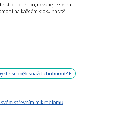
ubnutí po porodu, neváhejte se na
omohli na každém kroku na vaší
byste se měli snažit zhubnout?
ve svém střevním mikrobiomu