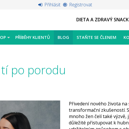
Přihlásit
Registrovat
DIETA A ZDRAVÝ SNACK
HOP
PŘÍBĚHY KLIENTŮ
BLOG
STAŇTE SE ČLENEM
K
tí po porodu
Přivedení nového života na
transformační zkušeností. S
mnoho žen čelí také výzvě, 
důležité přistupovat k hub
udržitelným způsobem s ohl