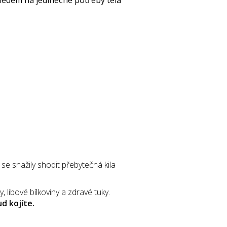
e snažily shodit přebytečná kila
libové bílkoviny a zdravé tuky.
d kojíte.